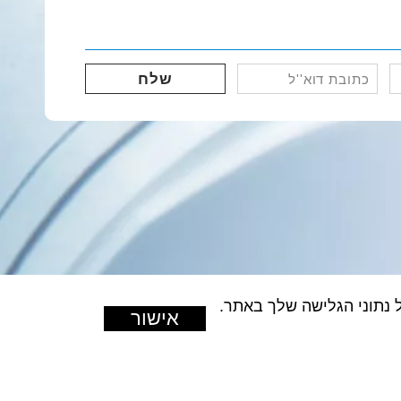
כתובת
דוא''ל
(חובה)
אישור